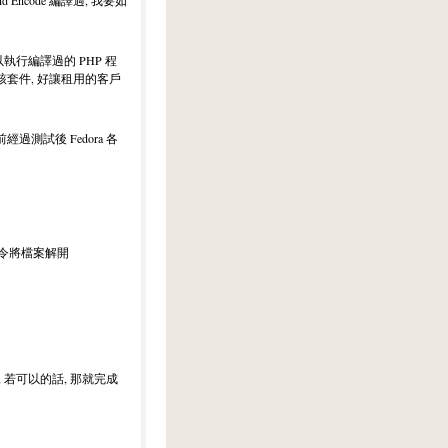
Encode 編譯過, 我要如
以執行編譯過的 PHP 程
該套件, 好讓租用的客戶
過測試後 Fedora 各
的指令將檔案解開
 若可以的話, 那就完成