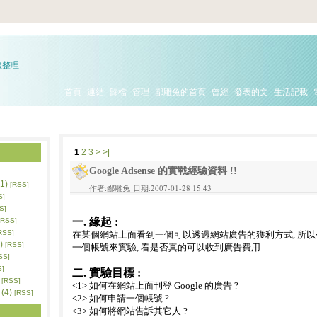
驗整理
首頁
連結
歸檔
管理
鄙雕兔的首頁
曾經
發表的文
生活記載
1
2
3
>
>|
Google Adsense 的實戰經驗資料 !!
1)
[RSS]
作者:鄙雕兔 日期:2007-01-28 15:43
S]
S]
一. 緣起 :
[RSS]
RSS]
在某個網站上面看到一個可以透過網站廣告的獲利方式, 所
)
[RSS]
一個帳號來實驗, 看是否真的可以收到廣告費用.
SS]
S]
二. 實驗目標 :
[RSS]
<1> 如何在網站上面刊登 Google 的廣告 ?
(4)
[RSS]
<2> 如何申請一個帳號 ?
<3> 如何將網站告訴其它人 ?