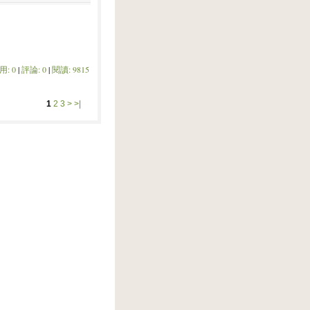
用: 0
|
評論: 0
|
閱讀: 9815
1
2
3
>
>|