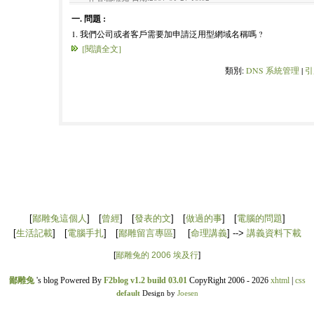
一. 問題 :
1. 我們公司或者客戶需要加申請泛用型網域名稱嗎 ?
[閱讀全文]
類別:
DNS 系統管理
|
引
[
鄙雕兔這個人
] [
曾經
] [
發表的文
] [
做過的事
] [
電腦的問題
]
[
生活記載
] [
電腦手扎
] [
鄙雕留言專區
] [
命理講義
] -->
講義資料下載
[
鄙雕兔的 2006 埃及行
]
鄙雕兔
's blog Powered By
F2blog v1.2 build 03.01
CopyRight 2006 - 2026
xhtml
|
css
default
Design by
Joesen