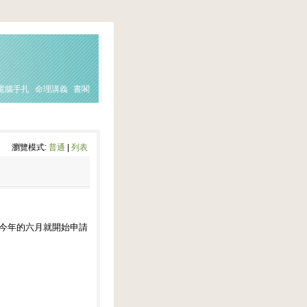
電腦手扎
命理講義
書閣
瀏覽模式:
普通
|
列表
以今年的六月就開始申請