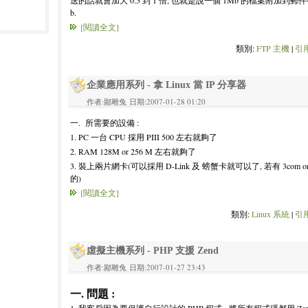
送的話就會加大 0.5 到 1 倍, 也就是說一個 1Mb 的檔案附加到郵件後會變
b.
[閱讀全文]
類別:
FTP 主機
|
引用
企業應用系列 - 拿 Linux 當 IP 分享器
作者:鄙雕兔 日期:2007-01-28 01:20
一. 所需要的設備 :
1. PC 一台 CPU 採用 PIII 500 左右就夠了
2. RAM 128M or 256 M 左右就夠了
3. 裝上兩片網卡(可以採用 D-Link 及 螃蟹卡就可以了, 若有 3com o
的)
[閱讀全文]
類別:
Linux 系統
|
引用
虛擬主機系列 - PHP 支援 Zend
作者:鄙雕兔 日期:2007-01-27 23:43
一. 問題 :