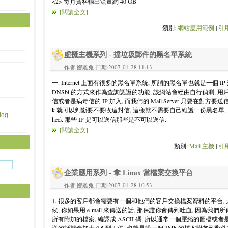
<2> 每月資料輸出流量約 40 GB
[閱讀全文]
類別:
網站應用範例
|
引用
虛擬主機系列 - 擋垃圾郵件的黑名單系統
作者:鄙雕兔 日期:2007-01-28 11:13
一. Internet 上面有很多的黑名單系統, 所謂的黑名單也就是一個 I
DNSbl 的方式來作為查詢認證的功能, 該網站會經由自行偵測, 用戶檢
信或者是病毒信的 IP 加入, 而我們的 Mail Server 只要在對方要
k 就可以判斷要不要收這封信, 這樣就不需要自己維護一份黑名單,
og
heck 那些 IP 是可以送信那些是不可以送信.
[閱讀全文]
類別:
Mail 主機
|
引用
企業應用系列 - 拿 Linux 當檔案交換平台
作者:鄙雕兔 日期:2007-01-28 10:53
1. 很多的客戶都會需要有一個和他們的客戶交換檔案資料的平台,
候, 你如果用 e-mail 來傳送的話, 那保證你會傳到吐血, 因為我們所
所有附加的檔案, 編譯成 ASCII 碼, 所以通常一個壓縮的圖檔或者是影片