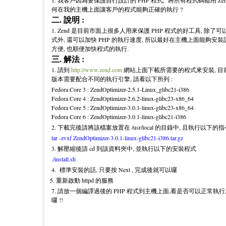
1. 我客戶因為要保護自行設計的 PHP 程式, 將所有程式碼都用 Zend 
何在我的主機上面讓客戶的程式能夠正確的執行 ?
二. 說明 :
1. Zend 是目前市面上很多人用來保護 PHP 程式的好工具, 除了可
式外, 還可以加快 PHP 的執行速度, 所以最好在主機上面能夠安裝
方便, 也順便加快程式的執行.
三. 解法 :
1. 請到
http://www.zend.com
網站上面下載所需要的程式來安裝, 目前經
版本需要配合不同的執行引擎, 請看以下所列 :
Fedora Core 3 : ZendOptimizer-2.5.1-Linux_glibc21-i386
Fedora Core 4 : ZendOptimizer-2.6.2-linux-glibc23-x86_64
Fedora Core 5 : ZendOptimizer-3.0.1-linux-glibc23-x86_64
Fedora Core 6 : ZendOptimizer-3.0.1-linux-glibc21-i386
2. 下載完後請將該檔案放置在 /usr/local 的目錄中, 且執行以下
tar -zvxf ZendOptimizer-3.0.1-linux-glibc21-i386.tar.gz
3. 解壓縮後請 cd 到該資料夾中, 並執行以下的安裝程式
./install.sh
4. 標準安裝的話, 只要按 Next , 完成後就可以囉
5. 重新啟動 httpd 的服務
7. 請放一個編譯過後的 PHP 程式到主機上面,看是否可以正常執行,
囉 !!