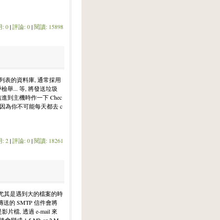
: 0
|
評論: 0
|
閱讀: 15898
P 列表的資料庫, 通常採用
舉... 等, 將發送垃圾
送信進到主機時作一下 Chec
 因為你不可能每天都去 c
: 2
|
評論: 0
|
閱讀: 18261
 尤其是遇到大的檔案的時
傳送的 SMTP 信件會將
檔, 透過 e-mail 來