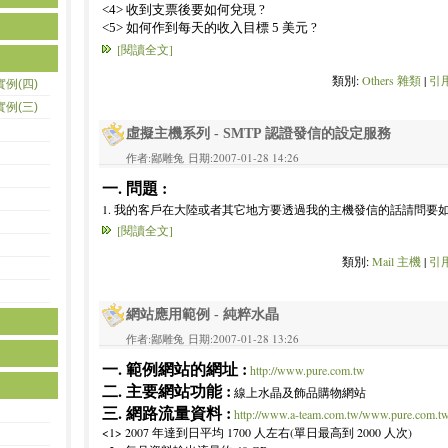
<4> 收到支票後要如何兌現 ?
<5> 如何作到每天的收入目標 5 美元 ?
[閱讀全文]
類別:
Others 雜類
|
引用
實例(四)
實例(三)
虛擬主機系列 - SMTP 認證發信的設定服務
作者:鄙雕兔 日期:2007-01-28 14:26
一. 問題 :
1. 我的客戶在大陸或者其它地方要透過我的主機發信的話請問要如
[閱讀全文]
類別:
Mail 主機
|
引用
網站應用範例 - 純粹水晶
作者:鄙雕兔 日期:2007-01-28 13:26
一. 範例網站的網址 :
http://www.pure.com.tw
二. 主要網站功能 :
線上水晶及飾品購物網站
三. 網路流量資料 :
http://www.a-team.com.tw/www.pure.com.t
<1> 2007 年達到日平均 1700 人左右(單日最高到 2000 人次)