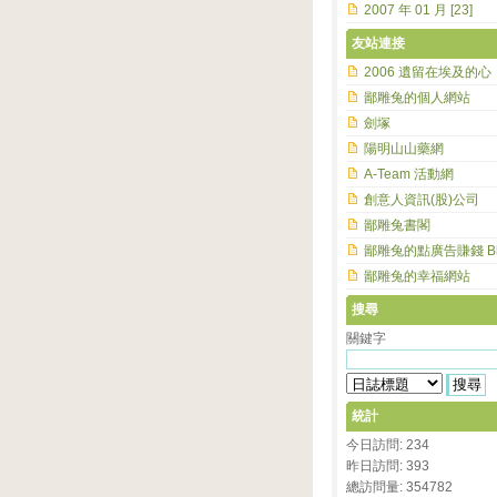
2007 年 01 月 [23]
友站連接
2006 遺留在埃及的心
鄙雕兔的個人網站
劍塚
陽明山山藥網
A-Team 活動網
創意人資訊(股)公司
鄙雕兔書閣
鄙雕兔的點廣告賺錢 Bl
鄙雕兔的幸福網站
搜尋
關鍵字
統計
今日訪問: 234
昨日訪問: 393
總訪問量: 354782