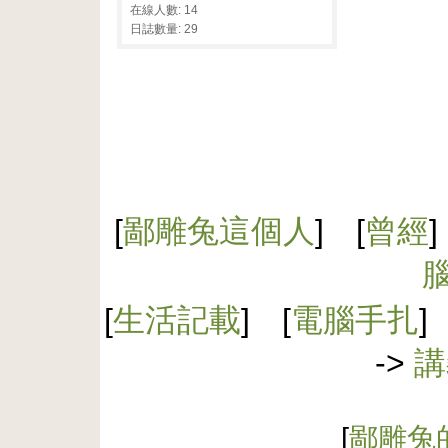
在線人數: 14
日誌數量: 29
[
鄙雕兔這個人
] [
曾經
]
[
生活記載
] [
電腦手扎
]
->
講
[
鄙雕兔的