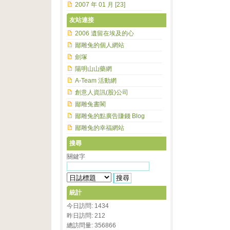
2007 年 01 月 [23]
友站連接
2006 遺留在埃及的心
鄙雕兔的個人網站
劍塚
陽明山山藥網
A-Team 活動網
創意人資訊(股)公司
鄙雕兔書閣
鄙雕兔的點廣告賺錢 Blog
鄙雕兔的幸福網站
搜尋
關鍵字
統計
今日訪問: 1434
昨日訪問: 212
總訪問量: 356866