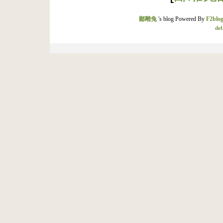
鄙雕兔
's blog Powered By
F2blog
def