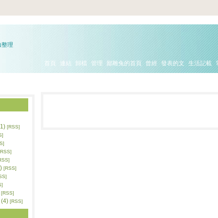
驗整理
首頁
連結
歸檔
管理
鄙雕兔的首頁
曾經
發表的文
生活記載
1)
[RSS]
S]
S]
[RSS]
RSS]
)
[RSS]
SS]
S]
[RSS]
(4)
[RSS]