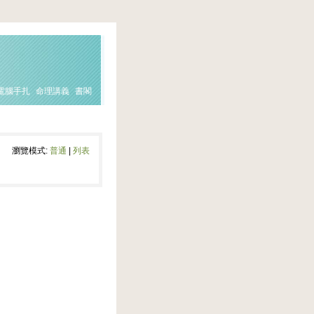
電腦手扎
命理講義
書閣
瀏覽模式:
普通
|
列表