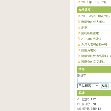
2007 年 01 月 [23]
友站連接
2006 遺留在埃及的心
鄙雕兔的個人網站
劍塚
陽明山山藥網
A-Team 活動網
創意人資訊(股)公司
鄙雕兔書閣
鄙雕兔的點廣告賺錢 Bl
鄙雕兔的幸福網站
搜尋
關鍵字
統計
今日訪問: 192
昨日訪問: 370
總訪問量: 355412