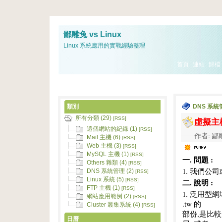
鄙雕兔 vs Linux
Linux 系統應用的實戰經驗整理
首頁
連結
歸檔
類別
DNS 系統
所有分類 (29)
虛擬主機
[RSS]
這個網站的紀錄 (1)
[RSS]
作者: 鄙雕兔
Mail 主機 (6)
[RSS]
Web 主機 (3)
[RSS]
MySQL 主機 (1)
[RSS]
一. 問題 :
Others 雜類 (4)
[RSS]
1. 我們公
DNS 系統管理 (2)
[RSS]
Linux 系統 (5)
二. 說明 :
[RSS]
FTP 主機 (1)
[RSS]
1. 泛用型網域
網站應用範例 (2)
[RSS]
.tw 的
Cluster 叢集系統 (4)
[RSS]
部份,是比較
日曆