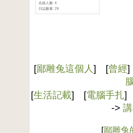
在線人數: 4
日誌數量: 29
[
鄙雕兔這個人
] [
曾經
]
[
生活記載
] [
電腦手扎
]
->
講
[
鄙雕兔的