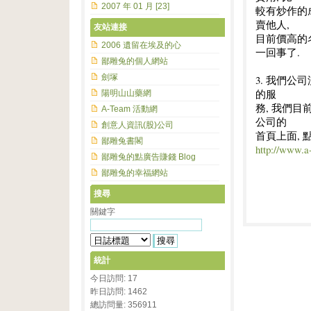
2007 年 01 月 [23]
較有炒作的成
賣他人,
友站連接
目前價高的名
2006 遺留在埃及的心
一回事了.
鄙雕兔的個人網站
劍塚
3. 我們
的服
陽明山山藥網
務, 我們目
A-Team 活動網
公司的
創意人資訊(股)公司
首頁上面,
鄙雕兔書閣
http://www.
鄙雕兔的點廣告賺錢 Blog
鄙雕兔的幸福網站
搜尋
關鍵字
統計
今日訪問: 17
昨日訪問: 1462
總訪問量: 356911