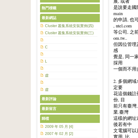
展, 或者
是說要走國際
熱門標籤
main
最新網誌
的申請, 也可以
, ntel.com
Cluster 叢集系統安裝實例(四)
等公司, 之前他
Cluster 叢集系統安裝實例(三)
om.tw..
但因位管理及
C
感
覺是, 同一
L
採用
一個而不用
虛
2. 多個網
定要
虛
花這個錢註
份, 目
最新評論
前只有臺灣,
最新留言
業.臺灣
這樣的網址連到
歸檔
後若有中
2009 年 05 月 [4]
文電腦可以
2007 年 02 月 [2]
實用, 比