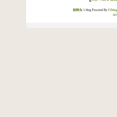
鄙雕兔
's blog Powered By
F2blog
def